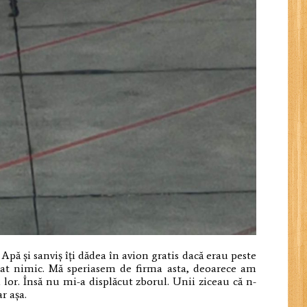
Apă și sanviș îți dădea în avion gratis dacă erau peste
 dat nimic. Mă speriasem de firma asta, deoarece am
lor. Însă nu mi-a displăcut zborul. Unii ziceau că n-
ar așa.