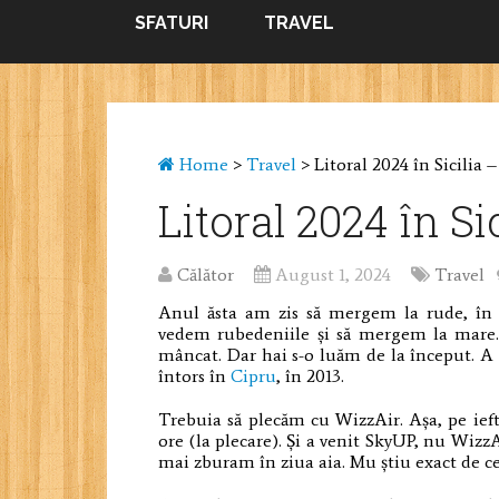
SFATURI
TRAVEL
Home
>
Travel
>
Litoral 2024 în Sicilia 
Litoral 2024 în Si
Călător
August 1, 2024
Travel
Anul ăsta am zis să mergem la rude, în S
vedem rubedeniile și să mergem la mare. A
mâncat. Dar hai s-o luăm de la început. A 
întors în
Cipru
, în 2013.
Trebuia să plecăm cu WizzAir. Așa, pe ieft
ore (la plecare). Și a venit SkyUP, nu Wiz
mai zburam în ziua aia. Mu știu exact de ce,