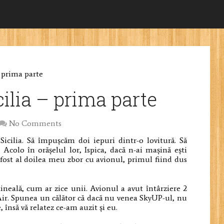
– prima parte
cilia – prima parte
No Comments
icilia. Să împușcăm doi iepuri dintr-o lovitură. Să
colo în orășelul lor, Ispica, dacă n-ai mașină ești
fost al doilea meu zbor cu avionul, primul fiind dus
ineală, cum ar zice unii. Avionul a avut întârziere 2
zAir. Spunea un călător că dacă nu venea SkyUP-ul, nu
 însă vă relatez ce-am auzit și eu.