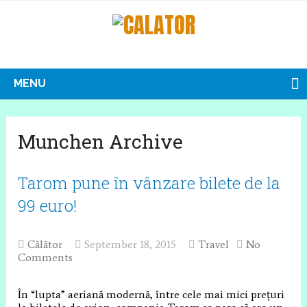
MENU
Munchen Archive
Tarom pune în vânzare bilete de la
99 euro!
Călător
September 18, 2015
Travel
No
Comments
În “lupta” aeriană modernă, între cele mai mici prețuri